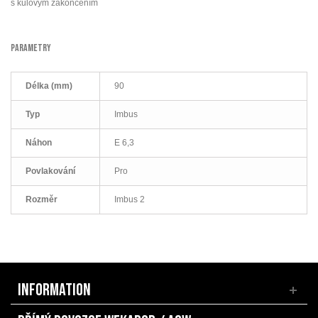
s kulovým zakončením
PARAMETRY
Délka (mm)
90
Typ
Imbus
Náhon
E 6,3
Povlakování
Pro
Rozměr
Imbus 2
INFORMATION