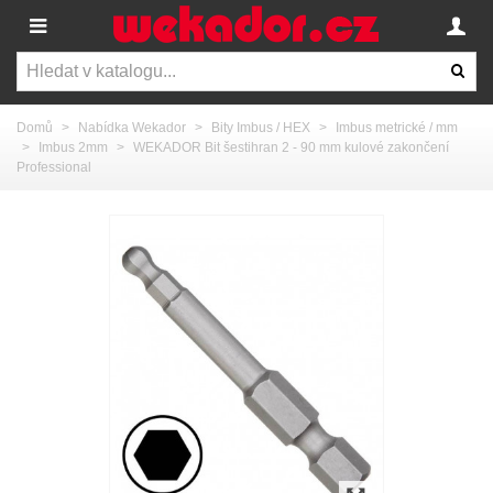
Domů
>
Nabídka Wekador
>
Bity Imbus / HEX
>
Imbus metrické / mm
>
Imbus 2mm
>
WEKADOR Bit šestihran 2 - 90 mm kulové zakončení
Professional