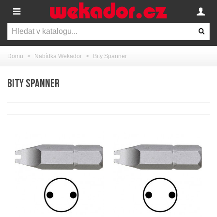
Domů
>
Nabídka Wekador
>
Bity Spanner
BITY SPANNER