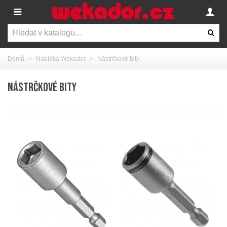
Domů
>
Nabídka Wekador
>
Nástrčkové bity
NÁSTRČKOVÉ BITY