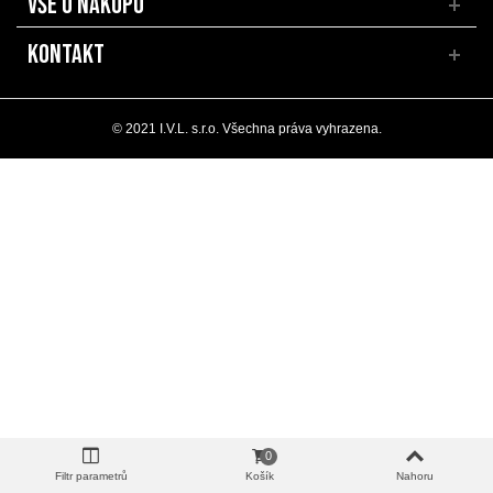
VŠE O NÁKUPU
KONTAKT
© 2021 I.V.L. s.r.o. Všechna práva vyhrazena.
0
Filtr parametrů
Košík
Nahoru