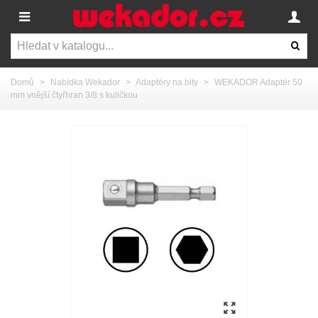
Domů
>
Nabídka Wekador
>
Adaptéry na bity
>
WEKADOR Adaptér 50
mm vnější čtyřhran 3/8 s kuličkou