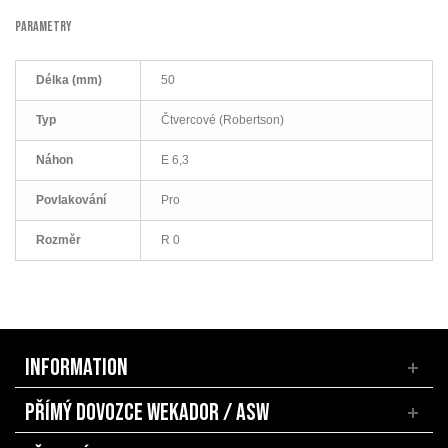
PARAMETRY
Délka (mm)
50
Typ
Čtvercové (Robertson)
Náhon
E 6,3
Povlakování
Pro
Rozměr
R 0
INFORMATION
PŘÍMÝ DOVOZCE WEKADOR / ASW