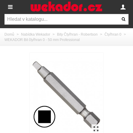
Domů
>
Nabídka Wekador
>
Bity Čtyřhran - Robertson
>
Čtyřhran 0
>
WEKADOR Bit čtyřhran 0 - 50 mm Professional