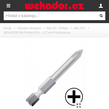
Domů
>
Nabídka Wekador
>
Bity PH - Phillips
>
Bity PH1
>
WEKADOR Bit Phillips PH1 - 127 mm Professional