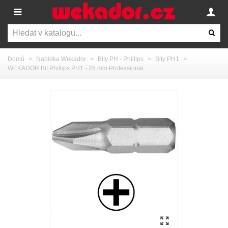
Domů
>
Nabídka Wekador
>
Bity PH - Phillips
>
Bity PH1
>
WEKADOR Bit Phillips PH1 - 25 mm Professional