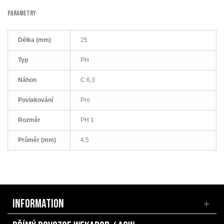
PARAMETRY
Délka (mm)
25
Typ
PH
Náhon
C 6,3
Povlakování
Pro
Rozměr
PH 1
Průměr (mm)
4,5
INFORMATION