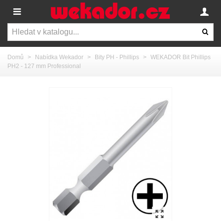
Domů
>
Nabídka Wekador
>
Bity PH - Phillips
>
WEKADOR Bit Phillips
PH2 - 127 mm Professional