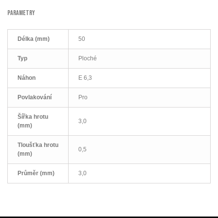
PARAMETRY
Délka (mm)
50
Typ
Ploché
Náhon
E 6,3
Povlakování
Pro
Šířka hrotu
3,0
(mm)
Tloušťka hrotu
0,5
(mm)
Průměr (mm)
3,0