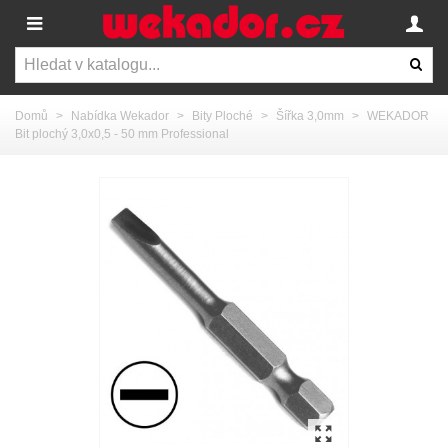
Domů
>
Nabídka Wekador
>
Bity Ploché
>
Šířka 3,0mm
>
WEKADOR
Bit plochý 3,0x0,5 - 50 mm Professional