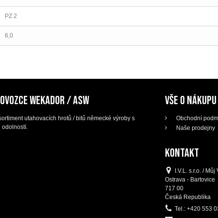
PZ 2
6,0
DOVOZCE WEKADOR / ASW
VŠE O NÁKUPU
ortiment utahovacích hrotů / bitů německé výroby s
Obchodní podm
 odolností.
Naše prodejny
KONTAKT
I.V.L. s.r.o. / M
Ostrava - Bartovice
717 00
Česká Republika
Tel.:
+420 553 0