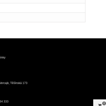
ínky
ůj Vercajk, Těšínská 173
34 333
0