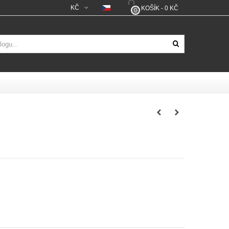
KČ
KOŠÍK
-
0 KČ
0