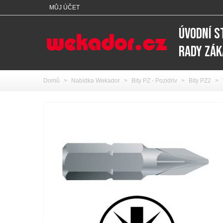
MŮJ ÚČET
ÚVODNÍ 
RADY ZÁ
Domů
>
Nabídka Wekador
>
Bity PZ - Pozidriv
>
Bity PZ2
>