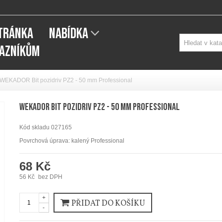
STRÁNKA
NABÍDKA
KAZNÍKŮM
WEKADOR Bit pozidriv PZ2 - 50 mm Professional
WEKADOR Bit pozidriv PZ2 - 50 mm Professional
Kód skladu
027165
Povrchová úprava: kalený Professional
68 Kč
56 Kč
bez DPH
+
PŘIDAT DO KOŠÍKU
-