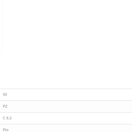
50
PZ
C 6,3
Pro