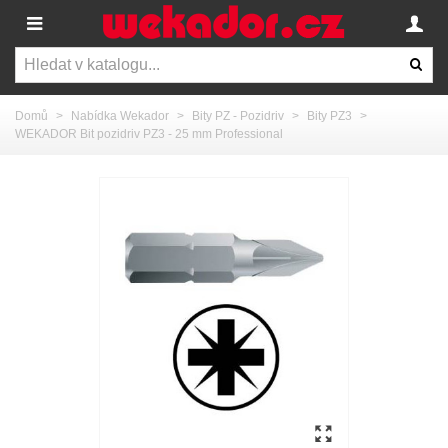
Domů
>
Nabídka Wekador
>
Bity PZ - Pozidriv
>
Bity PZ3
>
WEKADOR Bit pozidriv PZ3 - 25 mm Professional