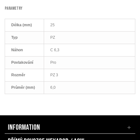
PARAMETRY
Délka (mm)
25
Typ
PZ
Náhon
C 6,3
Povlakování
Pro
Rozměr
PZ 3
Průměr (mm)
6,0
INFORMATION