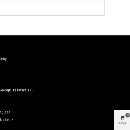
ínky
ůj Vercajk, Těšínská 173
34 333
0
kador.cz
Košík