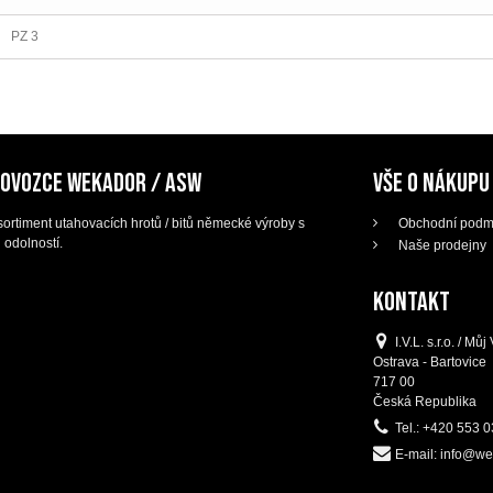
PZ 3
DOVOZCE WEKADOR / ASW
VŠE O NÁKUPU
ortiment utahovacích hrotů / bitů německé výroby s
Obchodní podm
 odolností.
Naše prodejny
KONTAKT
I.V.L. s.r.o. / M
Ostrava - Bartovice
717 00
Česká Republika
Tel.:
+420 553 0
E-mail:
info@we