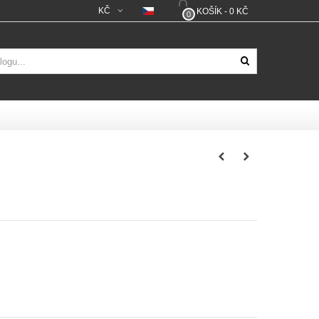
KČ
KOŠÍK
-
0 KČ
0