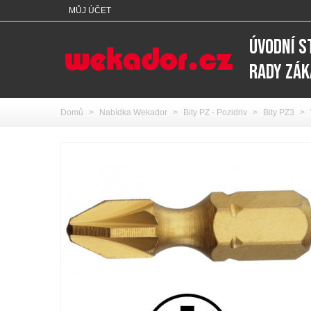
MŮJ ÚČET
ÚVODNÍ 
RADY ZÁ
Domů
>
Nabídka Wekador
>
Bity PZ - Pozidriv
>
Bity PZ3
>