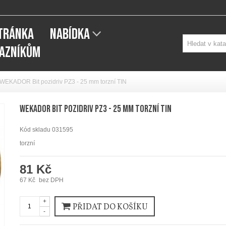
STRÁNKA
NABÍDKA
KAZNÍKŮM
WEKADOR Bit pozidriv PZ3 - 25 mm torzní TIN
WEKADOR Bit pozidriv PZ3 - 25 mm torzní TIN
Kód skladu
031595
torzní
81 Kč
67 Kč
bez DPH
+
PŘIDAT DO KOŠÍKU
-