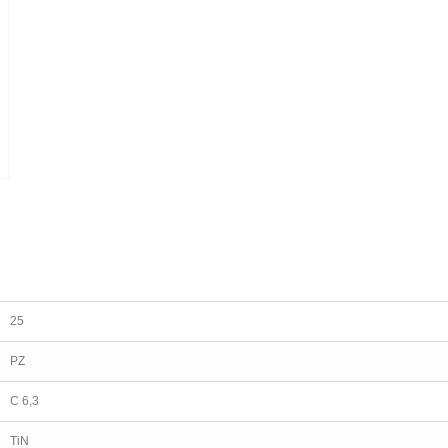
25
PZ
C 6,3
TiN