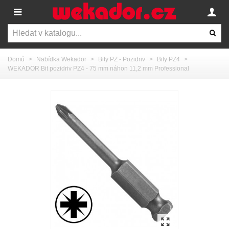
Domů
>
Nabídka Wekador
>
Bity PZ - Pozidriv
>
Bity PZ4
>
WEKADOR Bit pozidriv PZ4 - 75 mm náhon 11,2 mm Professional