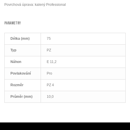
Povrchová úprava: kalený Professional
PARAMETRY
Délka (mm)
75
Typ
PZ
Náhon
E 11,2
Povlakování
Pro
Rozměr
PZ 4
Průměr (mm)
10,0