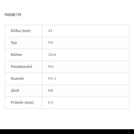
PARAMETRY
Délka (mm)
44
Typ
PH
Náhon
Závit
Povlakování
Pro
Rozměr
PH 2
Závit
M6
Průměr (mm)
8,0