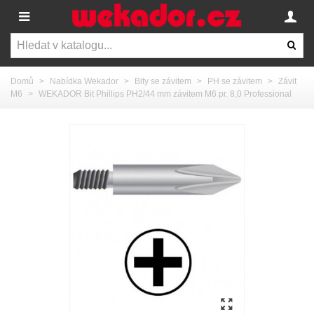
Domů
>
Nabídka Wekador
>
Bity se závitem
>
PH se závitem
>
Závit
M6
>
WEKADOR Bit Phillips PH2/44 mm závitem M6 pr. 8,0 Professional