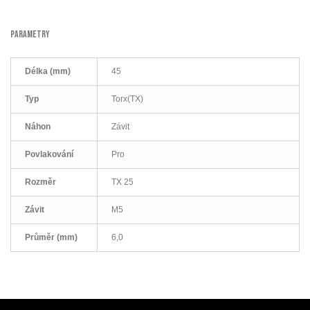
PARAMETRY
Délka (mm)
45
Typ
Torx(TX)
Náhon
Závit
Povlakování
Pro
Rozměr
TX 25
Závit
M5
Průměr (mm)
6,0