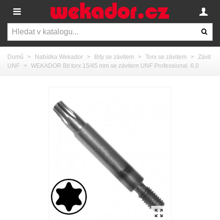
Domů
>
Nabídka Wekador
>
Bity se závitem
>
Torx se závitem
>
Závit
UNF
>
WEKADOR Bit torx 15/45 mm se závitem UNF Professional. 6,0