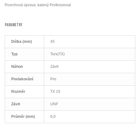
Povrchová úprava: kalený Professional
PARAMETRY
Délka (mm)
45
Typ
Torx(TX)
Náhon
Závit
Povlakování
Pro
Rozměr
TX 15
Závit
UNF
Průměr (mm)
6,0