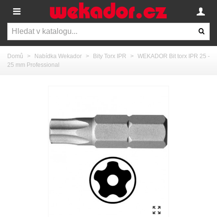
Domů
>
Nabídka Wekador
>
Bity Torx IPR
>
WEKADOR Bit torx IPR 25 -
25 mm Professional