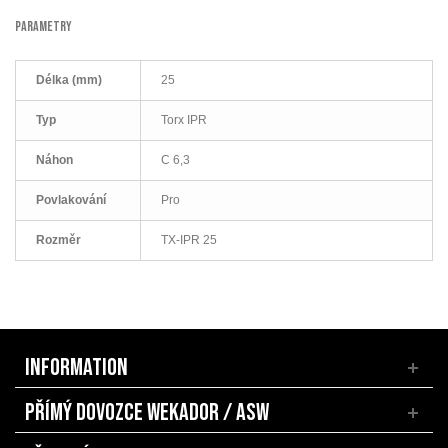
PARAMETRY
Délka (mm)
25
Typ
Torx IPR
Náhon
C 6,3
Povlakování
Pro
Rozměr
TX-IPR 25
INFORMATION
PŘÍMÝ DOVOZCE WEKADOR / ASW