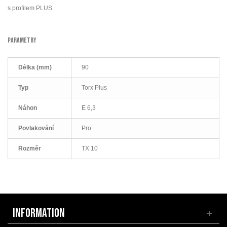
s profilem PLUS
PARAMETRY
Délka (mm)
90
Typ
Torx Plus
Náhon
E 6,3
Povlakování
Pro
Rozměr
TX 10
INFORMATION