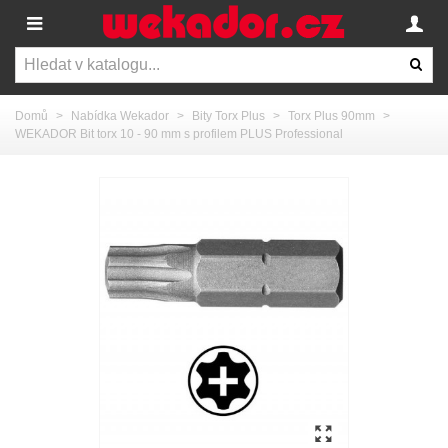
Domů
>
Nabídka Wekador
>
Bity Torx Plus
>
Torx Plus 90mm
>
WEKADOR Bit torx 10 - 90 mm s profilem PLUS Professional