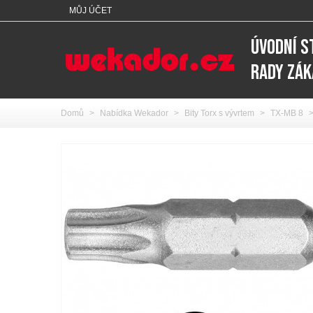
MŮJ ÚČET
ÚVODNÍ 
RADY ZÁ
Domů
>
Nabídka Wekador
>
Bity Torx s vývrtem
>
TX-MB 8