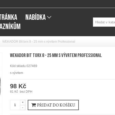
STRÁNKA
NABÍDKA
KAZNÍKŮM
>
WEKADOR Bit torx 8 - 25 mm s vývrtem Professional
WEKADOR Bit torx 8 - 25 mm s vývrtem Professional
Kód skladu
027469
s vývrtem
98 Kč
81 Kč
bez DPH
+
PŘIDAT DO KOŠÍKU
-