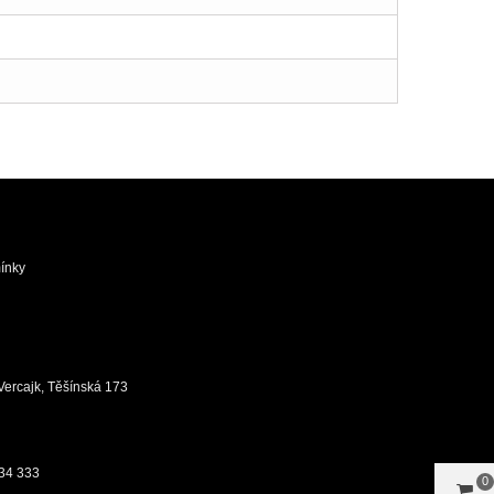
ínky
ůj Vercajk, Těšínská 173
34 333
0