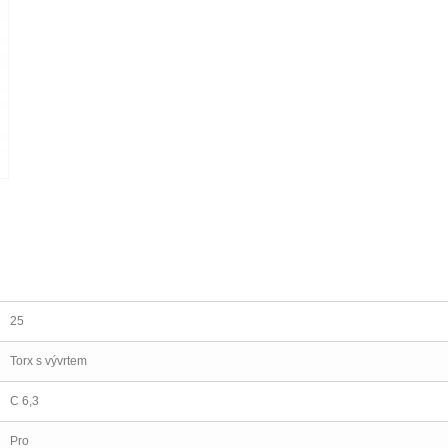
25
Torx s vývrtem
C 6,3
Pro