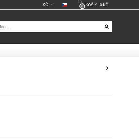
KČ
KOŠÍK
-
0 KČ
0