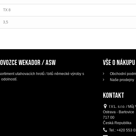
TX 8
3,5
DOVOZCE WEKADOR / ASW
VŠE O NÁKUPU
ortiment utahovacích hrotů / bitů německé výroby s
Obchodní podm
 odolností.
Naše prodejny
KONTAKT
I.V.L. s.r.o. / M
Ostrava - Bartovice
717 00
Česká Republika
Tel.:
+420 553 0