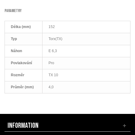
PARAMETRY
Délka (mm)
152
Typ
Torx(TX)
Náhon
E 6,3
Povlakování
Pro
Rozměr
TX 10
Průměr (mm)
4,0
INFORMATION