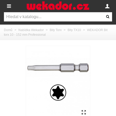
Domů
>
Nabídka Wekador
>
Bity Torx
>
Bity TX10
>
WEKADOR Bit
torx 10 - 152 mm Professional