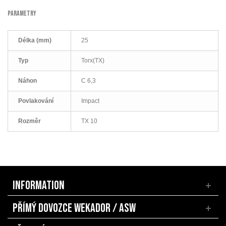
PARAMETRY
Délka (mm)
25
Typ
Torx(TX)
Náhon
C 6,3
Povlakování
Impact
Rozměr
TX 10
INFORMATION
PŘÍMÝ DOVOZCE WEKADOR / ASW