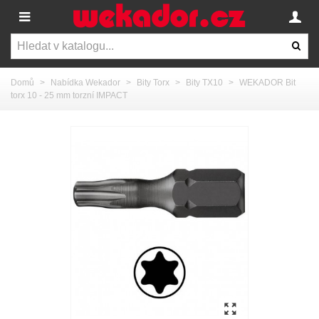
Domů
>
Nabídka Wekador
>
Bity Torx
>
Bity TX10
>
WEKADOR Bit
torx 10 - 25 mm torzní IMPACT