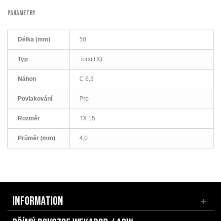
PARAMETRY
Délka (mm)
50
Typ
Torx(TX)
Náhon
C 6,3
Povlakování
Pro
Rozměr
TX 15
Průměr (mm)
4,0
INFORMATION