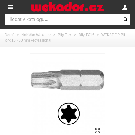
Domů
>
Nabídka Wekador
>
Bity Torx
>
Bity TX15
>
WEKADOR Bit
torx 15 - 50 mm Professional