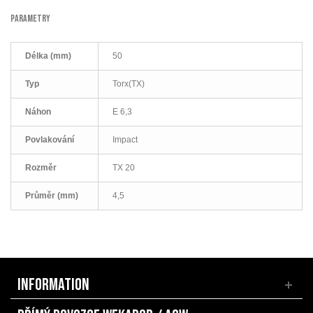
PARAMETRY
Délka (mm)
50
Typ
Torx(TX)
Náhon
E 6,3
Povlakování
Impact
Rozměr
TX 20
Průměr (mm)
4,5
INFORMATION