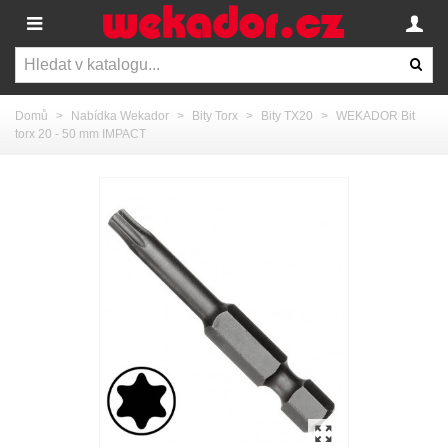
Domů
>
Nabídka Wekador
>
Bity Torx
>
Bity TX20
>
WEKADOR Bit
torx 20 - 50 mm IMPACT