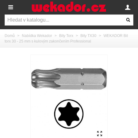
Domů
>
Nabídka Wekador
>
Bity Torx
>
Bity TX30
>
WEKADOR Bit
torx 30 - 25 mm s kulovým zakončením Professional