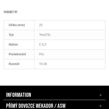
PARAMETRY
Délka (mm)
25
Typ
Torx(TX)
Náhon
C 6,3
Povlakování
Pro
Rozměr
TX 30
INFORMATION
PŘÍMÝ DOVOZCE WEKADOR / ASW