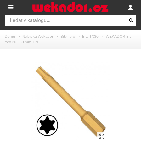
Domů
>
Nabídka Wekador
>
Bity Torx
>
Bity TX30
>
WEKADOR Bit
torx 30 - 50 mm TIN