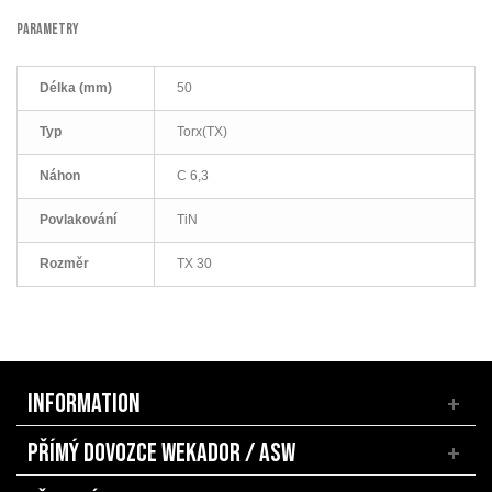
PARAMETRY
Délka (mm)
50
Typ
Torx(TX)
Náhon
C 6,3
Povlakování
TiN
Rozměr
TX 30
INFORMATION
PŘÍMÝ DOVOZCE WEKADOR / ASW