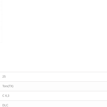
25
Torx(TX)
C 6,3
DLC