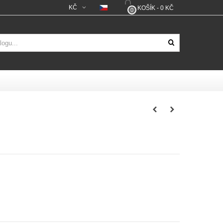
KČ
KOŠÍK
-
0 KČ
0