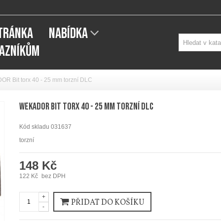
STRÁNKA
NABÍDKA
KAZNÍKŮM
R Bit torx 40 - 25 mm torzní DLC
WEKADOR Bit torx 40 - 25 mm torzní DLC
Kód skladu
031637
torzní
148 Kč
122 Kč
bez DPH
+
PŘIDAT DO KOŠÍKU
-