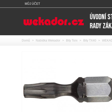
MŮJ ÚČET
ÚVODNÍ 
RADY ZÁ
Domů
>
Nabídka Wekador
>
Bity Torx
>
Bity TX40
>
WEKADO