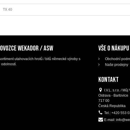
TX 40
DOVOZCE WEKADOR / ASW
VŠE O NÁKUPU
ortiment utahovacích hrotů / bitů německé výroby s
Obchodní podm
 odolností.
Naše prodejny
KONTAKT
I.V.L. s.r.o. / M
Ostrava - Bartovice
717 00
Česká Republika
Tel.:
+420 553 0
E-mail:
info@we