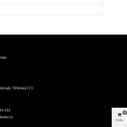
ínky
ůj Vercajk, Těšínská 173
34 333
0
kador.cz
Košík