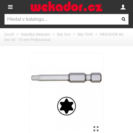
Domů
>
Nabídka Wekador
>
Bity Torx
>
Bity TX40
>
WEKADOR Bit
torx 40 - 70 mm Professional