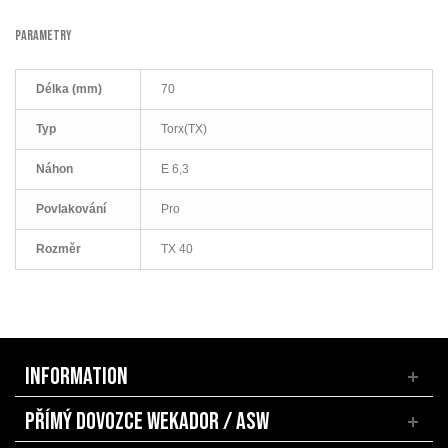
PARAMETRY
Délka (mm)
70
Typ
Torx(TX)
Náhon
E 6,3
Povlakování
Pro
Rozměr
TX 40
INFORMATION
PŘÍMÝ DOVOZCE WEKADOR / ASW