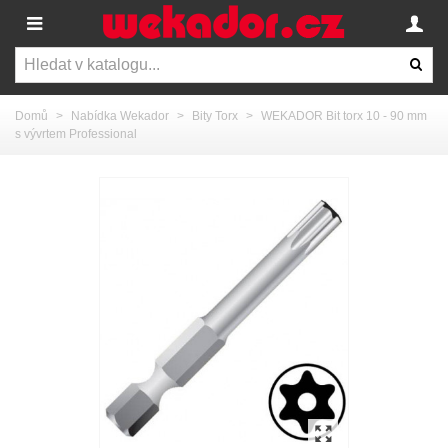
Domů
>
Nabídka Wekador
>
Bity Torx
>
WEKADOR Bit torx 10 - 90 mm
s vývrtem Professional