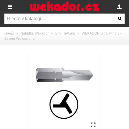
Domů
>
Nabídka Wekador
>
Bity Tri-Wing
>
WEKADOR Bit tri.wing 3 -
25 mm Professional