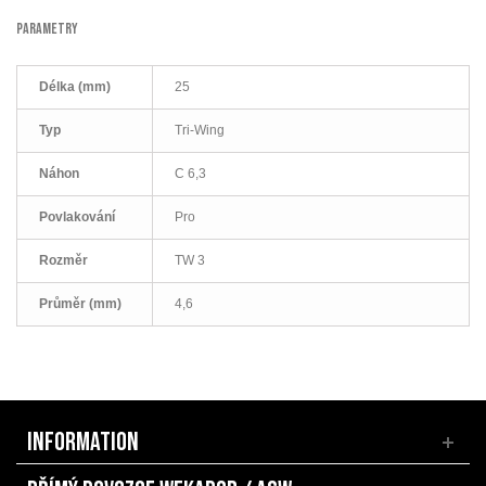
PARAMETRY
Délka (mm)
25
Typ
Tri-Wing
Náhon
C 6,3
Povlakování
Pro
Rozměr
TW 3
Průměr (mm)
4,6
INFORMATION