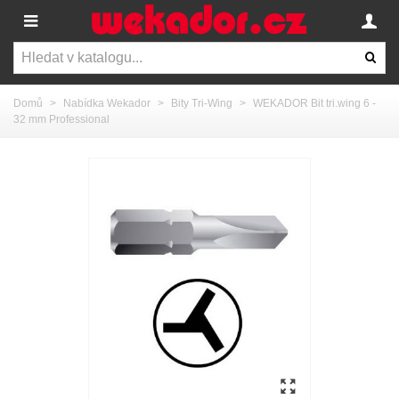
Domů
>
Nabídka Wekador
>
Bity Tri-Wing
>
WEKADOR Bit tri.wing 6 -
32 mm Professional