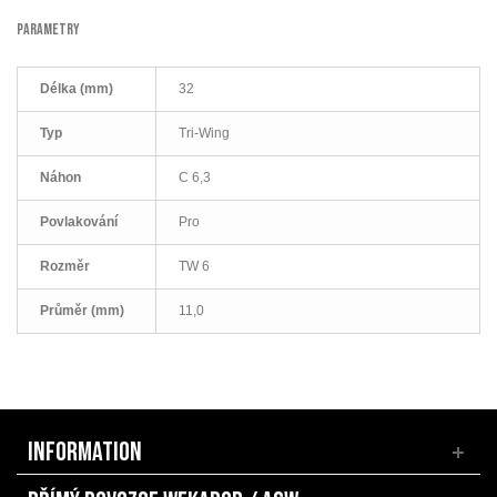
PARAMETRY
Délka (mm)
32
Typ
Tri-Wing
Náhon
C 6,3
Povlakování
Pro
Rozměr
TW 6
Průměr (mm)
11,0
INFORMATION