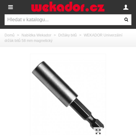
Domů
>
Nabídka Wekador
>
Držáky bitů
>
WEKADOR Univerzální
držák bitů 58 mm magnetický