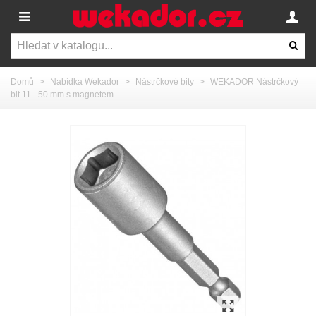
Domů
>
Nabídka Wekador
>
Nástrčkové bity
>
WEKADOR Nástrčkový
bit 11 - 50 mm s magnetem