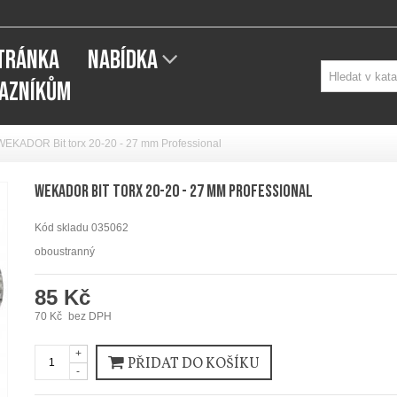
STRÁNKA
NABÍDKA
KAZNÍKŮM
WEKADOR Bit torx 20-20 - 27 mm Professional
WEKADOR Bit torx 20-20 - 27 mm Professional
Kód skladu
035062
oboustranný
85 Kč
70 Kč
bez DPH
+
PŘIDAT DO KOŠÍKU
-