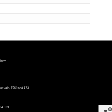
ínky
ůj Vercajk, Těšínská 173
34 333
0