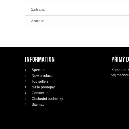
1.strana
2.strana
INFORMATION
PŘÍMÝ 
Specials
Kompletní s
výjimečnou
New products
Top sellers
Naše prodejny
Contact us
Obchodní podmínky
Sitemap