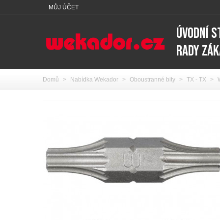
MŮJ ÚČET
ÚVODNÍ 
RADY ZÁ
Domů
>
Nabídka Wekador
>
Oboustranné bity
>
TX - TX
>