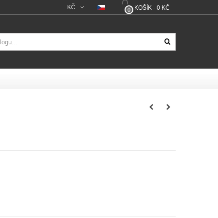
KČ
KOŠÍK
-
0 KČ
0