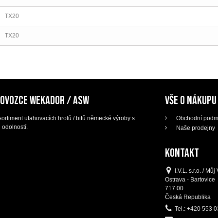
TX20
TX20
DOVOZCE WEKADOR / ASW
VŠE O NÁKUPU
ortiment utahovacích hrotů / bitů německé výroby s
Obchodní podm
 odolností.
Naše prodejny
KONTAKT
I.V.L. s.r.o. / M
Ostrava - Bartovice
717 00
Česká Republika
Tel.:
+420 553 0