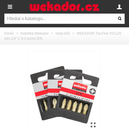
Domů
>
Nabídka Wekador
>
Sady bitů
>
WEKADOR Top.Five PZ1x25
mm 1/4" C 6,3 torzní ZrN