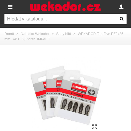
Domů
>
Nabídka Wekador
>
Sady bitů
>
WEKADOR Top.Five PZ2x25
mm 1/4" C 6,3 torzní IMPACT