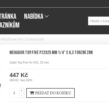
STRÁNKA
NABÍDKA
KAZNÍKŮM
Z2x25 mm 1/4" C 6,3 torzní ZrN
WEKADOR Top.Five PZ2x25 mm 1/4" C 6,3 torzní ZrN
Sada Top.Five 5x PZ2, 25 mm
447 Kč
369 Kč
bez DPH
+
PŘIDAT DO KOŠÍKU
-