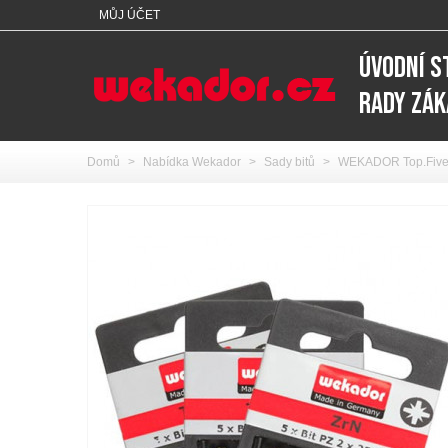
MŮJ ÚČET
ÚVODNÍ 
RADY ZÁ
Domů
>
Nabídka Wekador
>
Sady bitů
>
WEKADOR Top.Five P