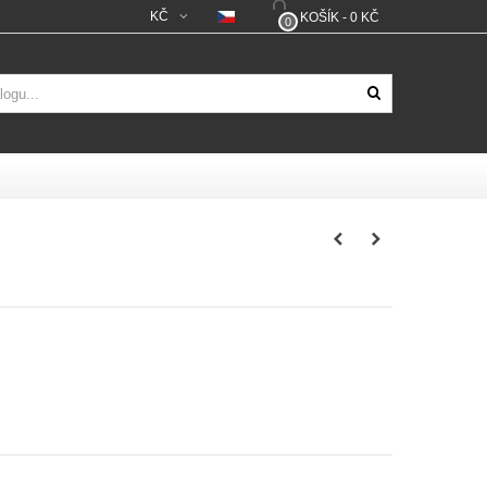
KČ
KOŠÍK
-
0 KČ
0