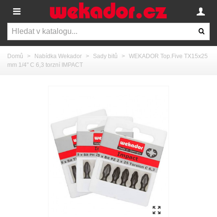
Domů
>
Nabídka Wekador
>
Sady bitů
>
WEKADOR Top.Five TX15x25
mm 1/4" C 6,3 torzní IMPACT