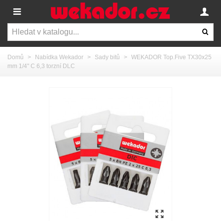
Domů
>
Nabídka Wekador
>
Sady bitů
>
WEKADOR Top.Five TX30x25
mm 1/4" C 6,3 torzní DLC