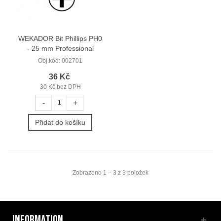
WEKADOR Bit Phillips PH0
- 25 mm Professional
Obj.kód:
002701
36 Kč
30 Kč bez DPH
-
+
Přidat do košíku
Zobrazeno 1 – 3 z 3 položek
INFORMATION