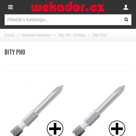
Domů
>
Nabídka Wekador
>
Bity PH - Phillips
>
Bity PH0
BITY PH0