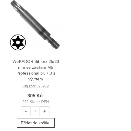
WEKADOR Bit torx 25/33
mm se závitem M5
Professional pr. 7,0 s
vývrtem
Obj.kód:
026912
305 Kč
252 Kč bez DPH
-
+
Přidat do košíku