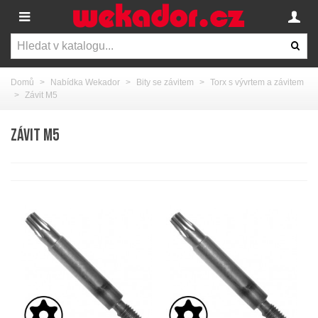
Domů
>
Nabídka Wekador
>
Bity se závitem
>
Torx s vývrtem a závitem
>
Závit M5
ZÁVIT M5