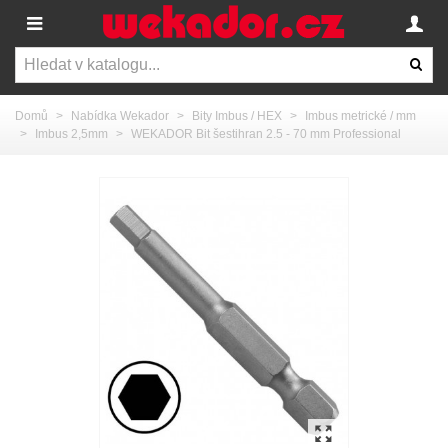
Domů
>
Nabídka Wekador
>
Bity Imbus / HEX
>
Imbus metrické / mm
>
Imbus 2,5mm
>
WEKADOR Bit šestihran 2.5 - 70 mm Professional