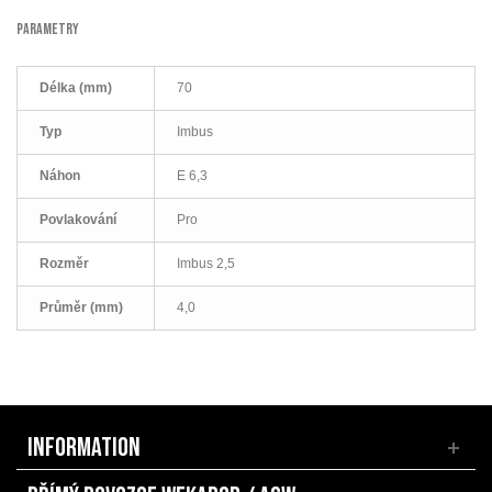
PARAMETRY
Délka (mm)
70
Typ
Imbus
Náhon
E 6,3
Povlakování
Pro
Rozměr
Imbus 2,5
Průměr (mm)
4,0
INFORMATION