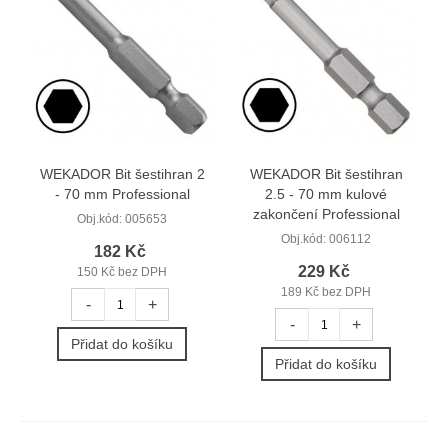
WEKADOR Bit šestihran 2
WEKADOR Bit šestihran
- 70 mm Professional
2.5 - 70 mm kulové
zakončení Professional
Obj.kód:
005653
Obj.kód:
006112
182 Kč
229 Kč
150 Kč bez DPH
189 Kč bez DPH
-
+
-
+
Přidat do košíku
Přidat do košíku