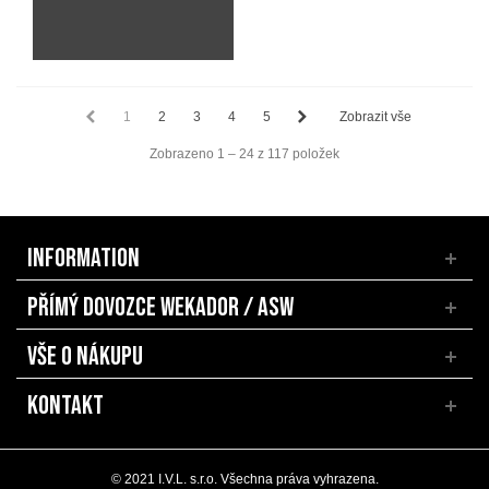
1
2
3
4
5
Zobrazit vše
Zobrazeno 1 – 24 z 117 položek
INFORMATION
PŘÍMÝ DOVOZCE WEKADOR / ASW
VŠE O NÁKUPU
KONTAKT
© 2021 I.V.L. s.r.o. Všechna práva vyhrazena.