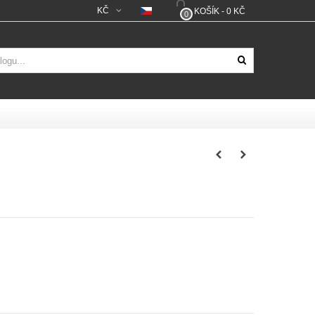
KČ
KOŠÍK
-
0 KČ
0