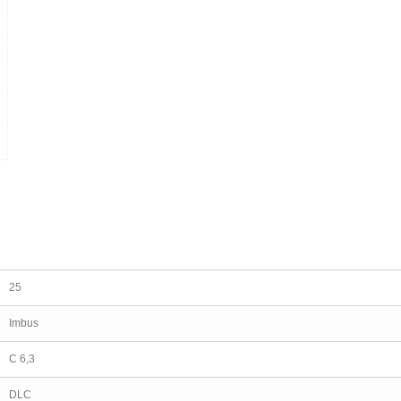
25
Imbus
C 6,3
DLC