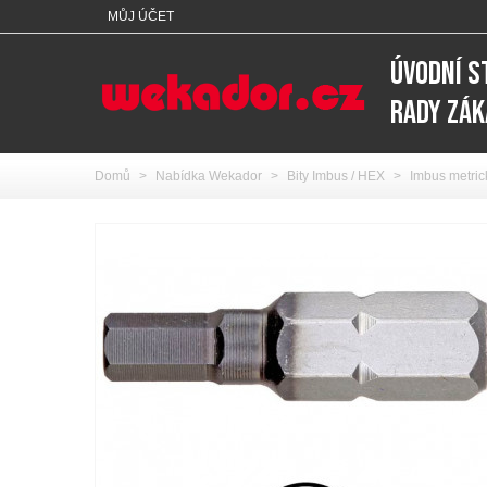
MŮJ ÚČET
ÚVODNÍ 
RADY ZÁ
Domů
>
Nabídka Wekador
>
Bity Imbus / HEX
>
Imbus metric