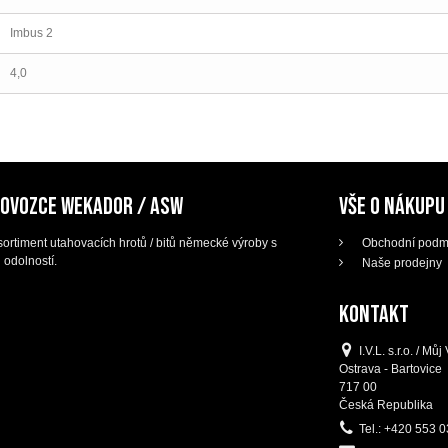
Imbus 2
4,0
DOVOZCE WEKADOR / ASW
VŠE O NÁKUPU
ortiment utahovacích hrotů / bitů německé výroby s
Obchodní podm
 odolností.
Naše prodejny
KONTAKT
I.V.L. s.r.o. / M
Ostrava - Bartovice
717 00
Česká Republika
Tel.:
+420 553 0