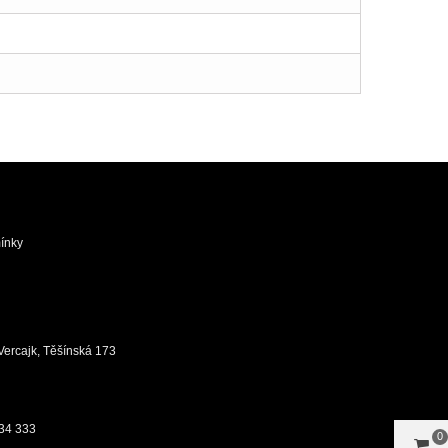
ínky
ůj Vercajk, Těšínská 173
34 333
0