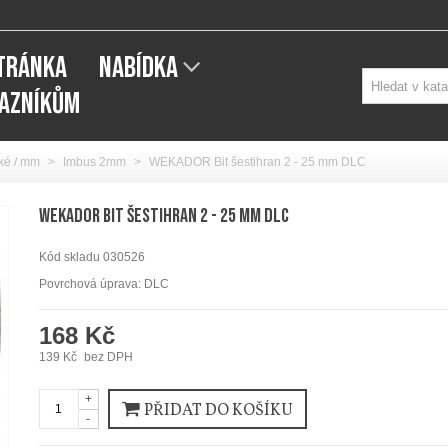
STRÁNKA
NABÍDKA
KAZNÍKŮM
ké / mm
>
Imbus 2mm
>
WEKADOR Bit šestihran 2 - 25 mm DLC
WEKADOR Bit šestihran 2 - 25 mm DLC
Kód skladu
030526
Povrchová úprava: DLC
168 Kč
139 Kč
bez DPH
+
PŘIDAT DO KOŠÍKU
-