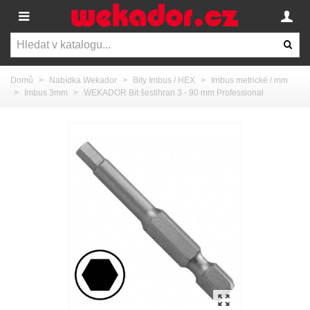
Domů
>
Nabídka Wekador
>
Bity Imbus / HEX
>
Imbus metrické / mm
>
Imbus 3mm
>
WEKADOR Bit šestihran 3 - 90 mm Professional