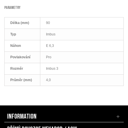
PARAMETRY
Délka (mm)
90
Typ
Imbus
Náhon
E 6,3
Povlakování
Pro
Rozměr
Imbus 3
Průměr (mm)
4,0
INFORMATION