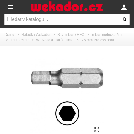
Domů
>
Nabídka Wekador
>
Bity Imbus / HEX
>
Imbus metrické / mm
>
Imbus 5mm
>
WEKADOR Bit šestihran 5 - 25 mm Professional