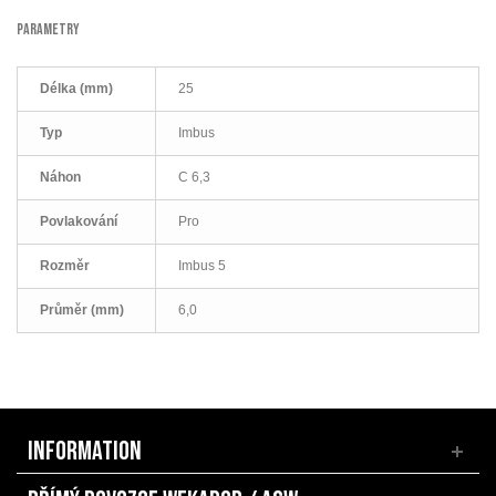
PARAMETRY
Délka (mm)
25
Typ
Imbus
Náhon
C 6,3
Povlakování
Pro
Rozměr
Imbus 5
Průměr (mm)
6,0
INFORMATION