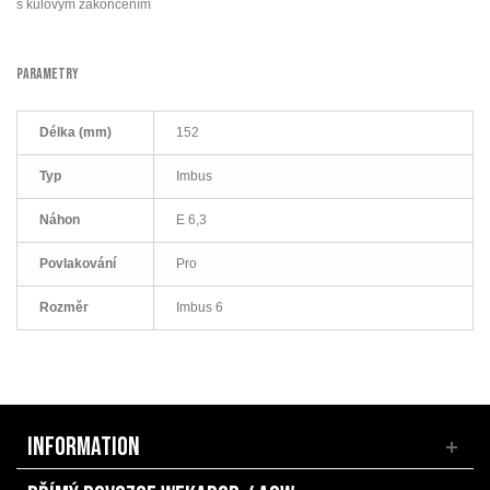
s kulovým zakončením
PARAMETRY
Délka (mm)
152
Typ
Imbus
Náhon
E 6,3
Povlakování
Pro
Rozměr
Imbus 6
INFORMATION