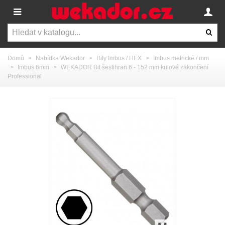
Domů
>
Nabídka Wekador
>
Bity Imbus / HEX
>
Imbus metrické / mm
>
Imbus 6mm
>
WEKADOR Bit šestihran 6 - 152 mm kulové zakončení
Professional