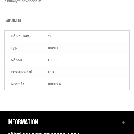
s kulovým zakončením
PARAMETRY
Délka (mm)
50
Typ
Imbus
Náhon
E 6,3
Povlakování
Pro
Rozměr
Imbus 6
INFORMATION