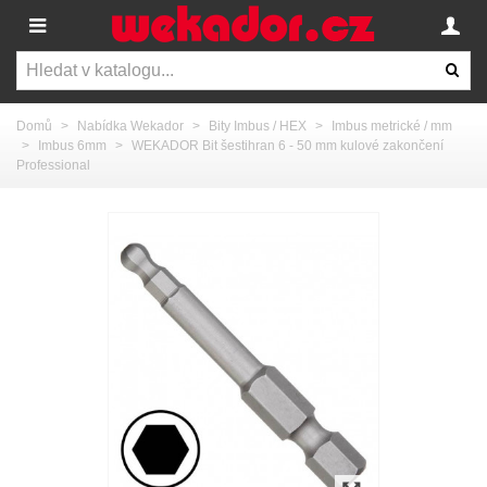
Domů
>
Nabídka Wekador
>
Bity Imbus / HEX
>
Imbus metrické / mm
>
Imbus 6mm
>
WEKADOR Bit šestihran 6 - 50 mm kulové zakončení
Professional