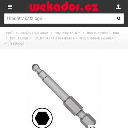
Domů
>
Nabídka Wekador
>
Bity Imbus / HEX
>
Imbus metrické / mm
>
Imbus 6mm
>
WEKADOR Bit šestihran 6 - 70 mm kulové zakončení
Professional