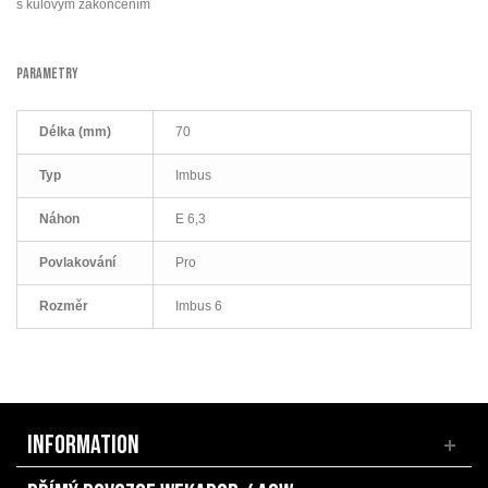
s kulovým zakončením
PARAMETRY
Délka (mm)
70
Typ
Imbus
Náhon
E 6,3
Povlakování
Pro
Rozměr
Imbus 6
INFORMATION