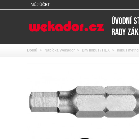
MŮJ ÚČET
ÚVODNÍ 
RADY ZÁ
Domů
>
Nabídka Wekador
>
Bity Imbus / HEX
>
Imbus metric