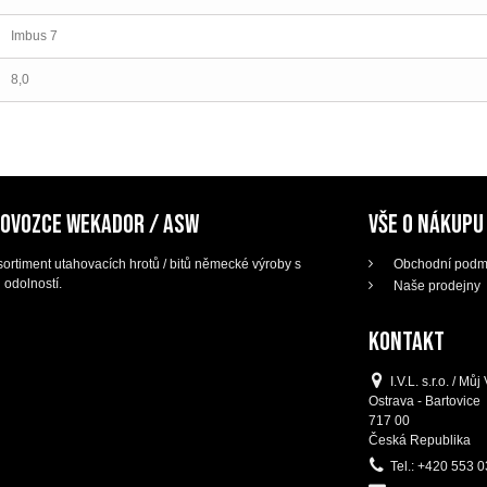
Imbus 7
8,0
DOVOZCE WEKADOR / ASW
VŠE O NÁKUPU
ortiment utahovacích hrotů / bitů německé výroby s
Obchodní podm
 odolností.
Naše prodejny
KONTAKT
I.V.L. s.r.o. / M
Ostrava - Bartovice
717 00
Česká Republika
Tel.:
+420 553 0