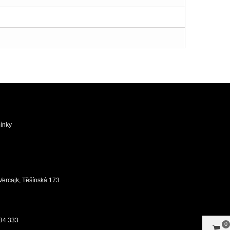
ínky
ůj Vercajk, Těšínská 173
34 333
0