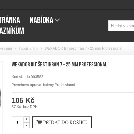
STRÁNKA
NABÍDKA
KAZNÍKŮM
ké / mm
>
Imbus 7mm
>
WEKADOR Bit šestihran 7 - 25 mm Professional
WEKADOR Bit šestihran 7 - 25 mm Professional
Kód skladu
003583
Povrchová úprava: kalený Professional
105 Kč
87 Kč
bez DPH
+
PŘIDAT DO KOŠÍKU
-