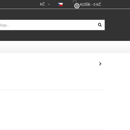
KČ
KOŠÍK
-
0 KČ
0